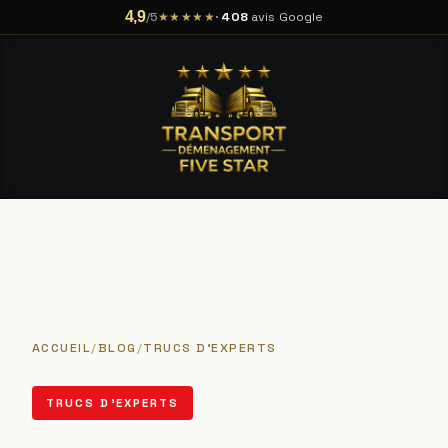
4,9
★★★★★
·
408
avis Google
/5
ACCUEIL
/
BLOG
/
TRUCS D'EXPERTS
TRUCS D'EXPERTS