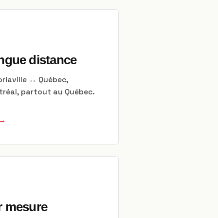
ngue distance
oriaville ↔ Québec,
réal, partout au Québec.
 →
r mesure