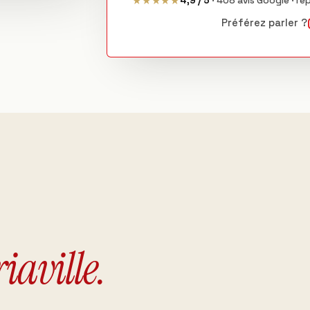
★★★★★
4,9 / 5
· 408 avis Google · ré
Préférez parler ?
iaville.