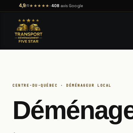
4,9
★★★★★
·
408
avis Google
/5
CENTRE-DU-QUÉBEC · DÉMÉNAGEUR LOCAL
Déménag