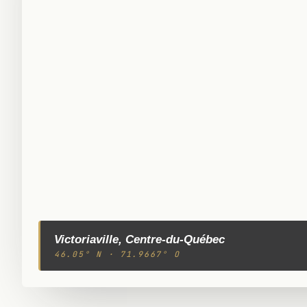
Victoriaville, Centre-du-Québec
46.05° N · 71.9667° O