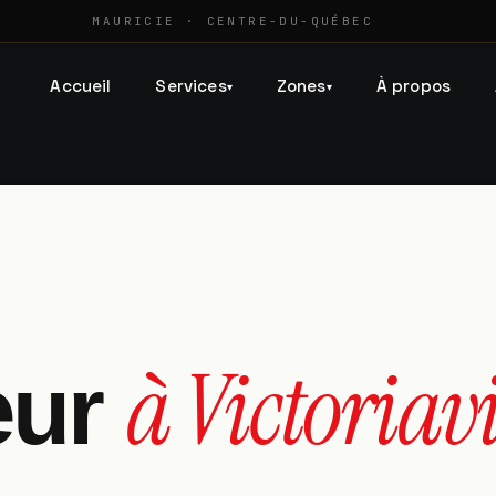
MAURICIE · CENTRE-DU-QUÉBEC
Accueil
Services
Zones
À propos
▾
▾
à Victoriavi
eur