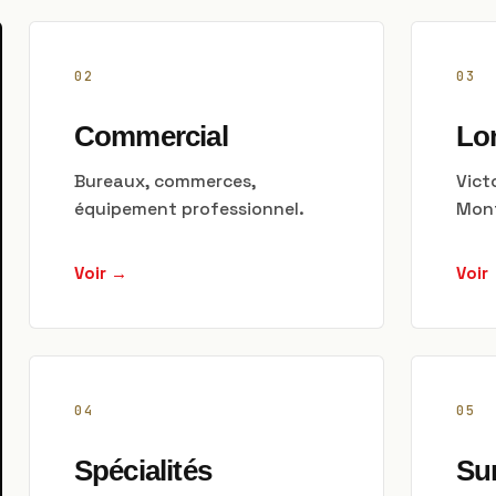
02
03
Commercial
Lo
Bureaux, commerces,
Vict
équipement professionnel.
Mont
Voir →
Voir
04
05
Spécialités
Su