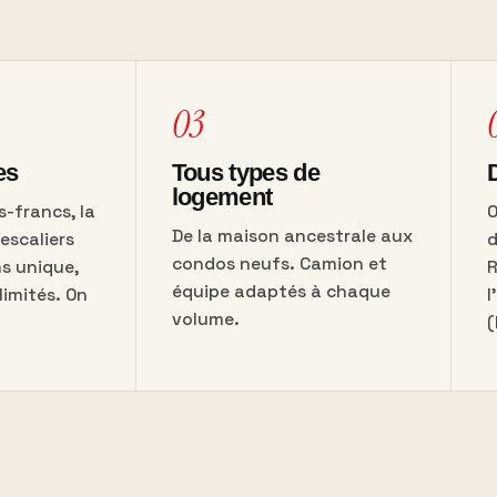
03
es
Tous types de
D
logement
s-francs, la
O
De la maison ancestrale aux
escaliers
d
condos neufs. Camion et
ns unique,
R
équipe adaptés à chaque
imités. On
volume.
(