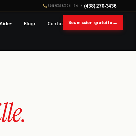
(438) 270-3436
SOUMISSION 24 H
→
Soumission gratuite
Aide
Blog
Contact
▾
▾
lle.