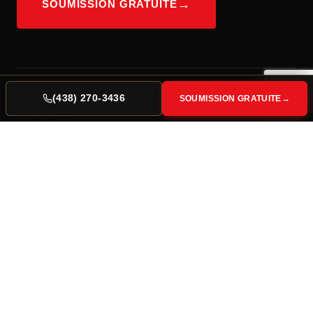
SOUMISSION GRATUITE
(438) 270-3436
SOUMISSION GRATUITE
L'ENTREPRISE
Transport Five Star est une entreprise spécialisée en
déménagement résidentiel et commercial à Trois-
Rivières et partout en Mauricie. Notre équipe
expérimentée vous accompagne avec rigueur,
efficacité et professionnalisme.
3 630
+
déménagements réalisés