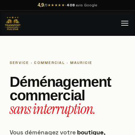
4,9
★★★★★
·
408
avis Google
/5
SERVICE · COMMERCIAL · MAURICIE
Déménagement
commercial
sans interruption.
Vous déménagez votre
boutique,