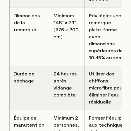
Dimensions
Minimum
Privilégier une
de la
148″ x 79″
remorque
remorque
(376 x 200
plate-forme
cm)
avec
dimensions
supérieures de
10-15% au spa
Durée de
24 heures
Utiliser des
séchage
après
chiffons
vidange
microfibre pour
complète
éliminer l’eau
résiduelle
Équipe de
Minimum 2
Former l’équipe
manutention
personnes,
aux techniques