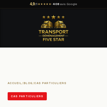
4,9
★★★★★
·
408
avis Google
/5
ACCUEIL
/
BLOG
/
CAS PARTICULIERS
CAS PARTICULIERS